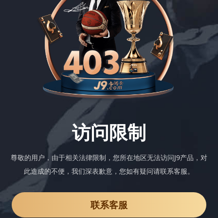
访问限制
尊敬的用户，由于相关法律限制，您所在地区无法访问J9产品，对
此造成的不便，我们深表歉意，您如有疑问请联系客服。
联系客服